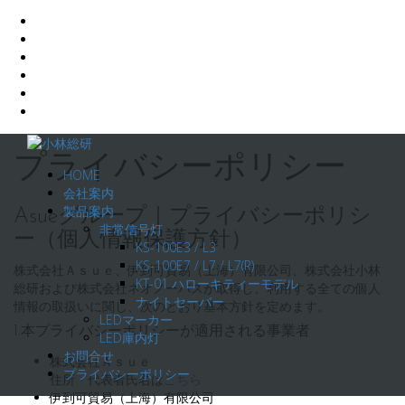
コ
ン
プライバシーポリシー
HOME
テ
会社案内
ン
製品案内
ツ
Asueグループ｜プライバシーポリシ
非常信号灯
へ
ー（個人情報保護方針）
KS-100E3 / L3
ス
KS-100E7 / L7 / L7(R)
キ
株式会社Ａｓｕｅ、伊到可貿易（上海）有限公司、株式会社小林
KT-01 ハローキティーモデル
ッ
総研および株式会社ネオノーバスが取得し、利用する全ての個人
ナイトセーバー
プ
情報の取扱いに関し、次のとおり基本方針を定めます。
LEDマーカー
1.本プライバシーポリシーが適用される事業者
LED庫内灯
お問合せ
株式会社Ａｓｕｅ
プライバシーポリシー
住所・代表者氏名は
こちら
伊到可貿易（上海）有限公司