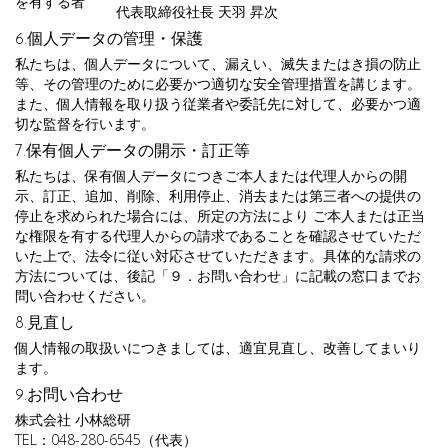
を有する者
代表取締役社長 天羽 昇次
6.個人データの管理・保護
私たちは、個人データについて、漏えい、滅失またはき損の防止
等、その管理のために必要かつ適切な安全管理措置を講じます。
また、個人情報を取り扱う従業者や委託先に対して、必要かつ適
切な監督を行います。
7.保有個人データの開示・訂正等
私たちは、保有個人データにつきご本人または代理人からの開
示、訂正、追加、削除、利用停止、消去または第三者への提供の
停止を求められた場合には、所定の方法により ご本人または正当
な権限を有する代理人からの請求であることを確認させていただ
いた上で、法令に従い対応させていただきます。具体的な請求の
方法については、後記「９．お問い合わせ」に記載の窓口までお
問い合わせください。
8.見直し
個人情報の取扱いにつきましては、適宜見直し、改善してまいり
ます。
9.お問い合わせ
株式会社 小林総研
TEL：048-280-6545（代表）