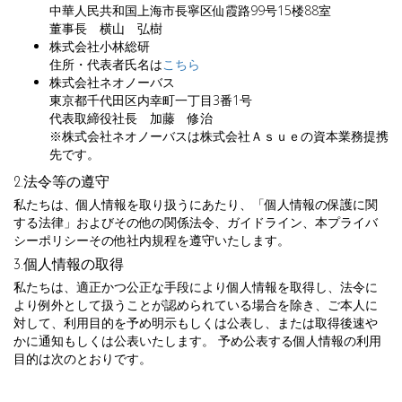
中華人民共和国上海市長寧区仙霞路99号15楼88室
董事長 横山 弘樹
株式会社小林総研
住所・代表者氏名は
こちら
株式会社ネオノーバス
東京都千代田区内幸町一丁目3番1号
代表取締役社長 加藤 修治
※株式会社ネオノーバスは株式会社Ａｓｕｅの資本業務提携
先です。
2.法令等の遵守
私たちは、個人情報を取り扱うにあたり、「個人情報の保護に関
する法律」およびその他の関係法令、ガイドライン、本プライバ
シーポリシーその他社内規程を遵守いたします。
3.個人情報の取得
私たちは、適正かつ公正な手段により個人情報を取得し、法令に
より例外として扱うことが認められている場合を除き、ご本人に
対して、利用目的を予め明示もしくは公表し、または取得後速や
かに通知もしくは公表いたします。 予め公表する個人情報の利用
目的は次のとおりです。