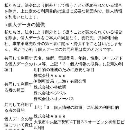
私たちは、法令により例外として扱うことが認められている場合
を除き、上に定める利用目的の達成に必要な範囲内で、個人情報
を利用いたします。
5.個人データの提供
私たちは、法令により例外として扱うことが認められている場合
を除き、個人データをご本人の同意なく、委託先、共同利用会
社、事業承継先以外の第三者に開示・提供することはいたしませ
ん。 私たちが行う個人データの共同利用は次のとおりです。
共同して利用す
氏名、住所、電話番号、年齢、性別、メールアド
る個人データの
レス等、上記「３．個人情報の取得」に記載の利
項目
用目的の達成のために必要な項目
株式会社Ａｓｕｅ
伊到可貿易（上海）有限公司
共同して利用す
株式会社小林総研
る者の範囲
株式会社ベジパル
株式会社ネオノーバス
共同して利用す
上記「３．個人情報の取得」に記載の利用目的
る者の目的
株式会社Ａｓｕｅ
個人データの管
大阪市中央区平野町4丁目2-3 オービック御堂筋ビ
理について責任
ル6階