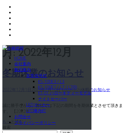
コ
月:
2022年12月
ン
HOME
テ
会社案内
ン
製品案内
ツ
冬期休業のお知らせ
非常信号灯
へ
KS-100E3 / L3
ス
KS-100E7 / L7 / L7(R)
キ
2022年12月1日
2023年7月10日
kobayashi
休暇のお知らせ
KT-01 ハローキティーモデル
ッ
ナイトセーバー
プ
LEDマーカー
誠に勝手ながら、弊社では下記の期間を冬期休業とさせて頂きま
LED庫内灯
す。 【2022年12 […]
お問合せ
もっと読む
プライバシーポリシー
検索